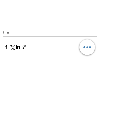
UA
Дивитися всі
Останні пости