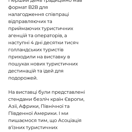
Перший день традиційно мав 
формат B2B для 
налагодження співпраці 
відправляючих та 
приймаючих туристичних 
агенцій та операторів, а 
наступні 4 дні десятки тисяч 
голландських туристів 
приходили на виставку в 
пошуках нових туристичних 
дестинацій та ідей для 
подорожей. 
На виставці були представлені 
стендами безліч країн Європи, 
Азії, Африки, Північної та 
Південної Америки. І ми 
пишаємося тим, що Асоціація 
в'їзних туристичних 