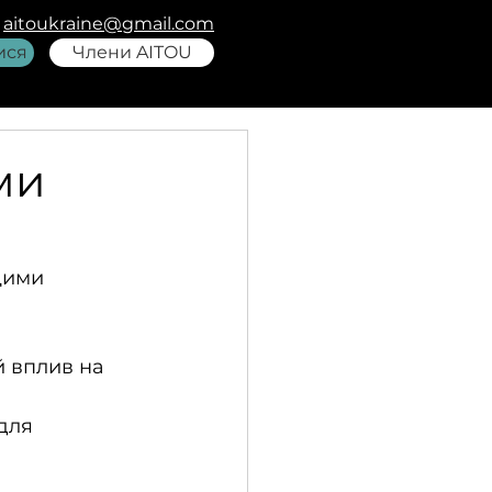
aitoukraine@gmail.com
ися
Члени AITOU
ми
щими 
 вплив на 
для 