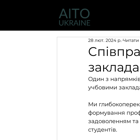
Діяльність
28 лют. 2024 р.
Читати 
Cпівпр
заклад
Один з напрямків
учбовими заклад
Ми глибокопереко
формування профе
задоволенням та 
студентів.