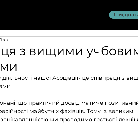
Приєднат
Членство AITOU
>>>
1 хв
аця з вищими учбови
ами
 діяльності нашої Асоціації- це співпраця з ви
ами. 
нані, що практичий досвід матиме позитивний
сійності майбутніх фахівців. Тому із великим 
зацікавленністю ми проводимо гостьові лекції 