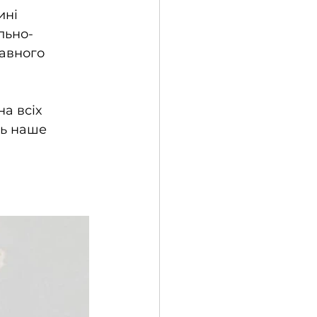
ині 
льно-
авного 
а всіх 
ть наше 