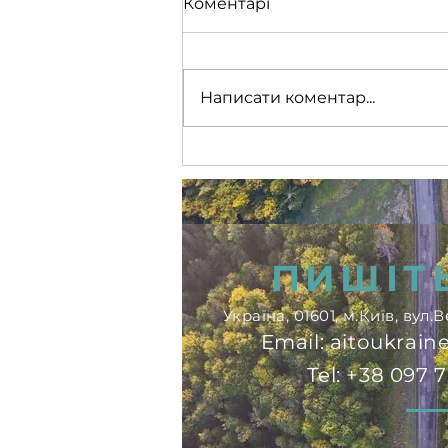
Коментарі
Написати коментар...
ITB Berlin 2025! 🇩🇪🌍
ПИШІТ
Україна, 01601, м.Київ, вул
Email:
aitoukrai
Tel: +38 097 