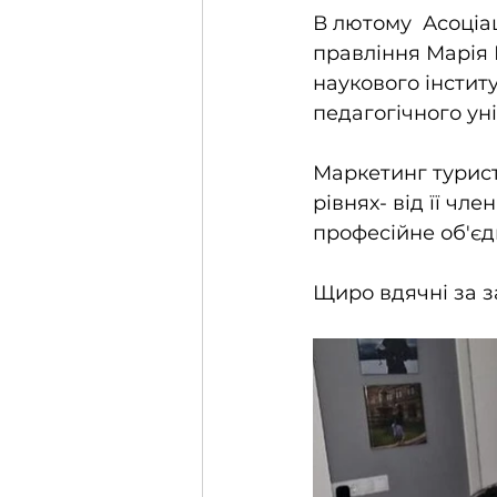
В лютому  Асоціац
правління Марія 
наукового інстит
педагогічного ун
Маркетинг туристи
рівнях- від її чл
професійне об'єд
Щиро вдячні за з