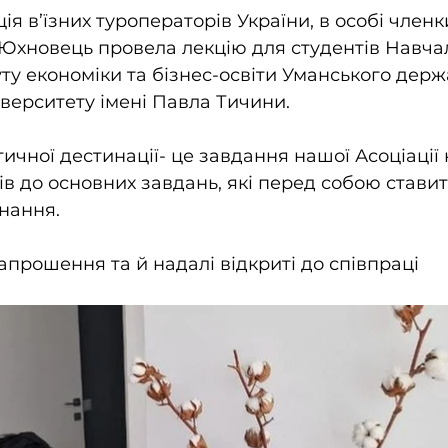
ія в’їзних туроператорів України, в особі членк
Юхновець провела лекцію для студентів Навча
уту економіки та бізнес-освіти Уманського держ
іверситету імені Павла Тичини. 
чної дестинації- це завдання нашої Асоціації н
енів до основних завдань, які перед собою стави
нання.
апрошення та й надалі відкриті до співпраці