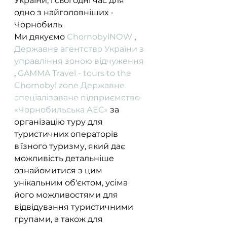
України, і сьогодні час для 
одно з найголовніших - 
Чорнобиль
Ми дякуємо 
ChornobylNОW
 , 
Державне агентство України з 
управління зоною відчуження
, 
GAMMA Travel - tours to the 
Chornobyl zone
Державне 
спеціалізоване підприємство 
«Чорнобильська АЕС»
 за 
організацію туру для 
туристичних операторів 
в'їзного туризму, який дає 
можливість детальніше 
ознайомитися з цим 
унікальним об'єктом, усіма 
його можливостями для 
відвідування туристичними 
групами, а також для 