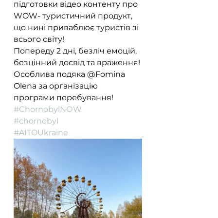
підготовки відео контенту про 
WOW- туристичний продукт, 
що нині приваблює туристів зі 
всього світу! 
Попереду 2 дні, безліч емоцій, 
безцінний досвід та враження!
Особлива подяка @Fomina 
Olena за організацію 
програми перебування!
#ChornobylNОW
#chornobyl
#AITOUkraine