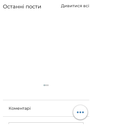
Дивитися всі
Останні пости
Коментарі
AITO Ukraine
ITB Berlin 2025!